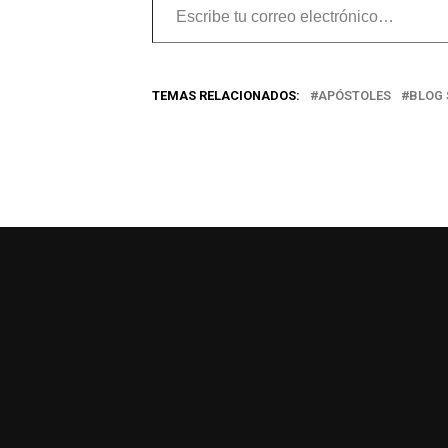
Escribe
tu
correo
TEMAS RELACIONADOS:
APÓSTOLES
BLOG 
electrónico…