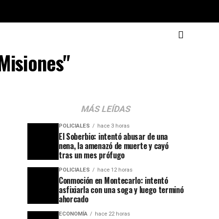
Misiones"
MÁS LEÍDAS
POLICIALES
hace 3 horas
El Soberbio: intentó abusar de una
nena, la amenazó de muerte y cayó
tras un mes prófugo
POLICIALES
hace 12 horas
Conmoción en Montecarlo: intentó
asfixiarla con una soga y luego terminó
ahorcado
ECONOMÍA
hace 22 horas