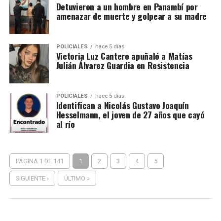
Detuvieron a un hombre en Panambí por
amenazar de muerte y golpear a su madre
POLICIALES
hace 5 días
Victoria Luz Cantero apuñaló a Matías
Julián Álvarez Guardia en Resistencia
POLICIALES
hace 5 días
Identifican a Nicolás Gustavo Joaquín
Hesselmann, el joven de 27 años que cayó
al río
PÁGINA 1 DE 141
1
2
3
4
5
SIGUIENTE ›
ÚLTIMO »