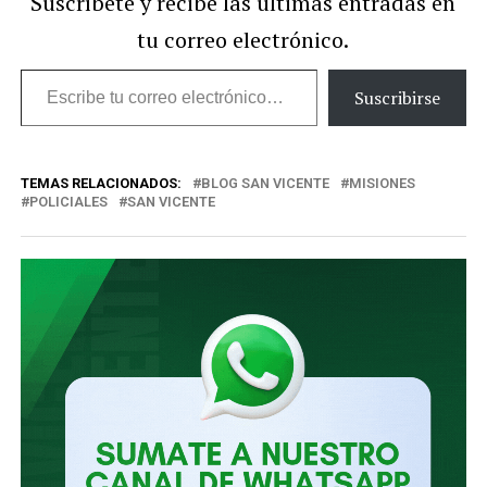
Suscríbete y recibe las últimas entradas en
tu correo electrónico.
Escribe
Suscribirse
tu
correo
TEMAS RELACIONADOS:
BLOG SAN VICENTE
MISIONES
electrónico…
POLICIALES
SAN VICENTE