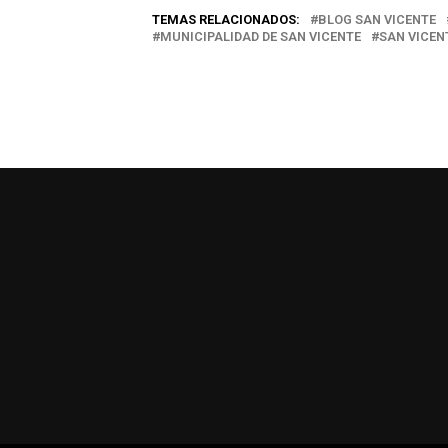
TEMAS RELACIONADOS:
BLOG SAN VICENTE
electrónico…
MUNICIPALIDAD DE SAN VICENTE
SAN VICEN