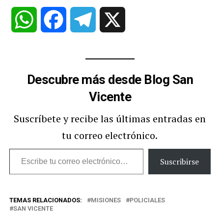
WhatsApp
Facebook
Telegram
X
Descubre más desde Blog San
Vicente
Suscríbete y recibe las últimas entradas en
tu correo electrónico.
Escribe
Suscribirse
tu
correo
TEMAS RELACIONADOS:
MISIONES
POLICIALES
electrónico…
SAN VICENTE