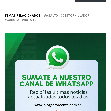
tu
correo
TEMAS RELACIONADOS:
ASALTO
DESTORNILLADOR
electrónico…
GARUPÁ
RUTA 12