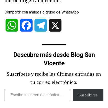
dieron origen al incendio.
Compartir con amigos o grupo de WhatsApp
WhatsApp
Facebook
Telegram
X
Descubre más desde Blog San
Vicente
Suscríbete y recibe las últimas entradas en
tu correo electrónico.
Escribe
Suscribirse
tu