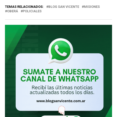
correo
TEMAS RELACIONADOS:
BLOG SAN VICENTE
MISIONES
electrónico…
OBERÁ
POLICIALES