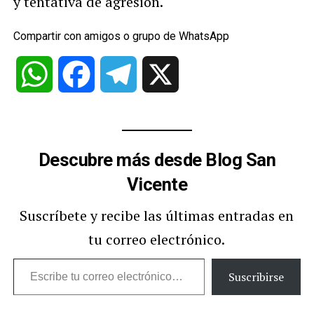
y tentativa de agresión.
Compartir con amigos o grupo de WhatsApp
WhatsApp
Facebook
Telegram
X
Descubre más desde Blog San
Vicente
Suscríbete y recibe las últimas entradas en
tu correo electrónico.
Escribe
Suscribirse
tu