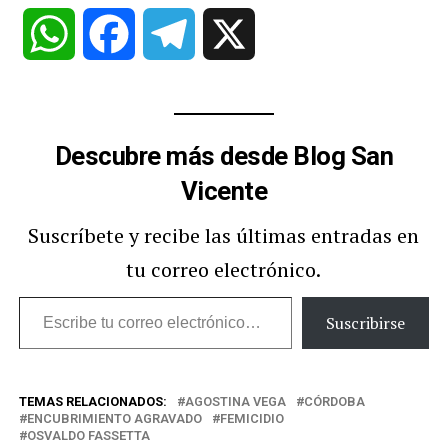
WhatsApp
Facebook
Telegram
X
Descubre más desde Blog San
Vicente
Suscríbete y recibe las últimas entradas en
tu correo electrónico.
Escribe
Suscribirse
tu
correo
TEMAS RELACIONADOS:
AGOSTINA VEGA
CÓRDOBA
electrónico…
ENCUBRIMIENTO AGRAVADO
FEMICIDIO
OSVALDO FASSETTA