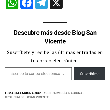
WhatsApp
Facebook
Telegram
X
Descubre más desde Blog San
Vicente
Suscríbete y recibe las últimas entradas en
tu correo electrónico.
Escribe
Suscribirse
tu
correo
TEMAS RELACIONADOS:
GENDARMERÍA NACIONAL
electrónico…
POLICIALES
SAN VICENTE