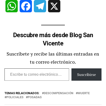
WhatsApp
Facebook
Telegram
X
Descubre más desde Blog San
Vicente
Suscríbete y recibe las últimas entradas en
tu correo electrónico.
Escribe
Suscribirse
tu
correo
TEMAS RELACIONADOS:
DESCOMPENSACIÓN
MUERTE
electrónico…
POLICIALES
POSADAS