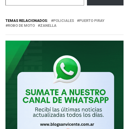
tu
correo
TEMAS RELACIONADOS:
POLICIALES
PUERTO PIRAY
electrónico…
ROBO DE MOTO
ZANELLA