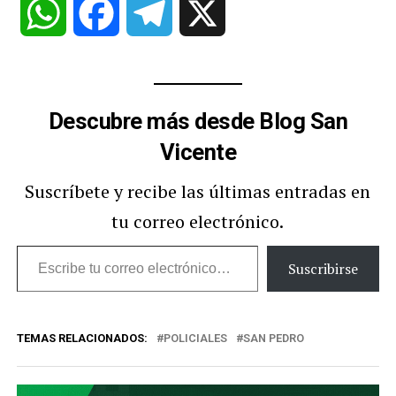
WhatsApp
Facebook
Telegram
X
Descubre más desde Blog San
Vicente
Suscríbete y recibe las últimas entradas en
tu correo electrónico.
Escribe
Suscribirse
tu
correo
TEMAS RELACIONADOS:
POLICIALES
SAN PEDRO
electrónico…