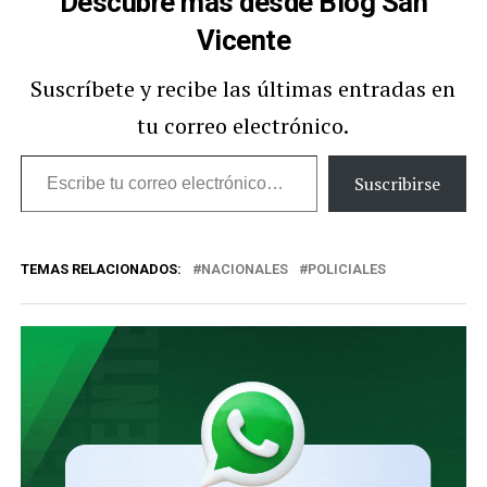
Descubre más desde Blog San
Vicente
Suscríbete y recibe las últimas entradas en
tu correo electrónico.
Escribe
Suscribirse
tu
correo
TEMAS RELACIONADOS:
NACIONALES
POLICIALES
electrónico…