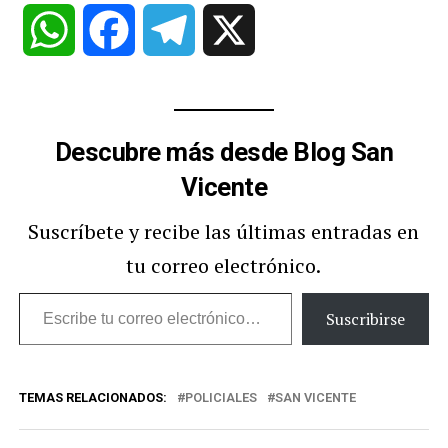
WhatsApp
Facebook
Telegram
X
Descubre más desde Blog San
Vicente
Suscríbete y recibe las últimas entradas en
tu correo electrónico.
Escribe
Suscribirse
tu
correo
TEMAS RELACIONADOS:
POLICIALES
SAN VICENTE
electrónico…