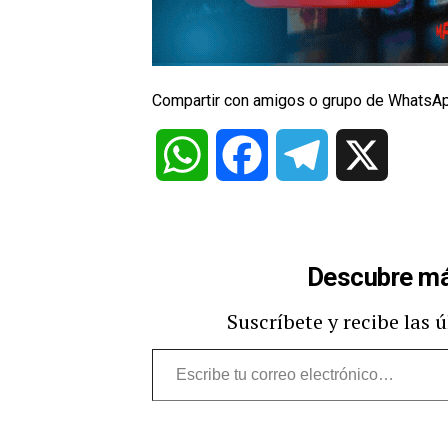
Compartir con amigos o grupo de WhatsA
WhatsApp
Facebook
Telegram
X
Descubre má
Suscríbete y recibe las 
Escribe
tu
correo