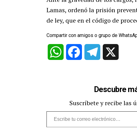
Lamas, ordenó la prisión preven
de ley, que en el código de proc
Compartir con amigos o grupo de WhatsA
WhatsApp
Facebook
Telegram
X
Descubre má
Suscríbete y recibe las 
Escribe
tu
correo