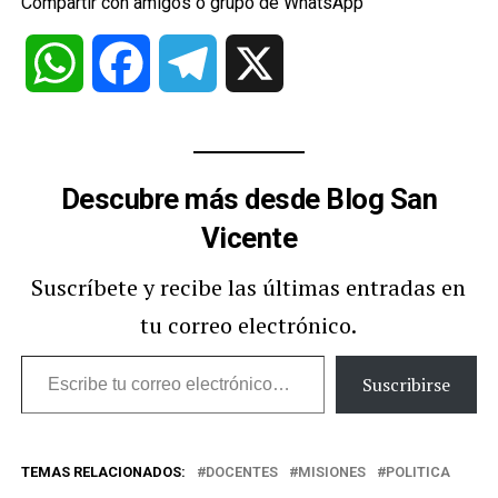
Compartir con amigos o grupo de WhatsApp
WhatsApp
Facebook
Telegram
X
Descubre más desde Blog San
Vicente
Suscríbete y recibe las últimas entradas en
tu correo electrónico.
Escribe
Suscribirse
tu
correo
TEMAS RELACIONADOS:
DOCENTES
MISIONES
POLITICA
electrónico…