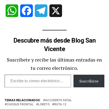
WhatsApp
Facebook
Telegram
X
Descubre más desde Blog San
Vicente
Suscríbete y recibe las últimas entradas en
tu correo electrónico.
Escribe
Suscribirse
tu
correo
TEMAS RELACIONADOS:
ACCIDENTE FATAL
electrónico…
CHOQUE FRONTAL
LORETO
RUTA 12