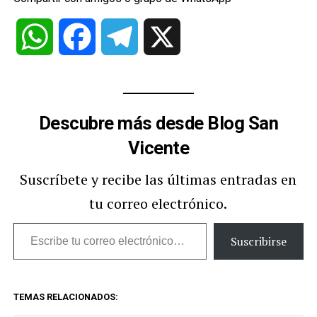
WhatsApp
Facebook
Telegram
X
Descubre más desde Blog San
Vicente
Suscríbete y recibe las últimas entradas en
tu correo electrónico.
Escribe
Suscribirse
tu
correo
TEMAS RELACIONADOS:
electrónico…