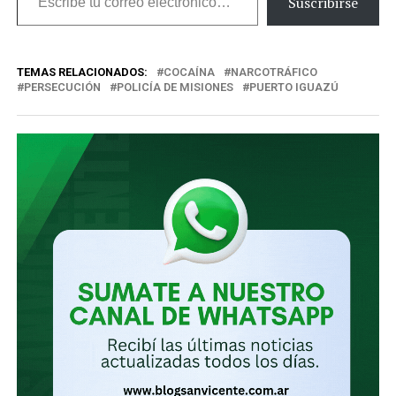
Suscribirse
tu
correo
TEMAS RELACIONADOS:
COCAÍNA
NARCOTRÁFICO
electrónico…
PERSECUCIÓN
POLICÍA DE MISIONES
PUERTO IGUAZÚ