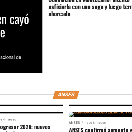
asfixiarla con una soga y luego ter
ahorcado
en cayó
de
Nacional de
ANSES
hace 2 meses
Anses aplica un 
l
2,58% en asignac
desde junio
ANSES
e 4 meses
ANSES
hace 6 meses
ogresar 2026: nuevos
ANSES confirmó aumento y