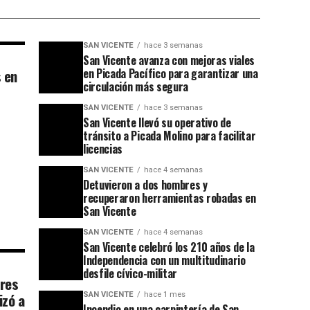
SAN VICENTE
hace 3 semanas
San Vicente avanza con mejoras viales
 en
en Picada Pacífico para garantizar una
circulación más segura
SAN VICENTE
hace 3 semanas
San Vicente llevó su operativo de
tránsito a Picada Molino para facilitar
licencias
SAN VICENTE
hace 4 semanas
Detuvieron a dos hombres y
recuperaron herramientas robadas en
San Vicente
SAN VICENTE
hace 4 semanas
San Vicente celebró los 210 años de la
Independencia con un multitudinario
desfile cívico-militar
tres
izó a
SAN VICENTE
hace 1 mes
Incendio en una carpintería de San