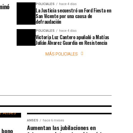
minó
POLICIALES
hace 4 días
La Justicia secuestró un Ford Fiesta en
San Vicente por una causa de
defraudación
POLICIALES
hace 4 días
Victoria Luz Cantero apuñaló a Matías
Julián Álvarez Guardia en Resistencia
MÁS POLICIALES
aumento del
iones familiares
ANSES
hace 6 meses
Aumentan las jubilaciones en
 bono