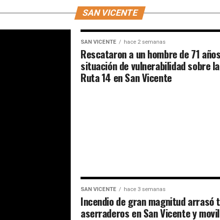
SAN VICENTE
icialismo
SAN VICENTE
hace 2 semanas
o bloque
Rescataron a un hombre de 71 años
situación de vulnerabilidad sobre la
os para
Ruta 14 en San Vicente
ión
ra una fuerte
.
SAN VICENTE
hace 3 semanas
Incendio de gran magnitud arrasó 
aserraderos en San Vicente y movil