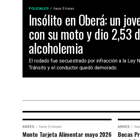
POLICIALES
hace 3 horas
Insólito en Oberá: un jov
con su moto y dio 2,53 
alcoholemia
El rodado fue secuestrado por infracción a la Ley 
Tránsito y el conductor quedó demorado.
ANSES
hace 1 mes
Confirmado: jubilados cobrarán
bono de $70.000 en julio junto a
aumento del 2,1%
ANSES
hace 3 meses
ANSES
hac
Monto Tarjeta Alimentar mayo 2026
Becas Pr