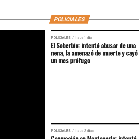
POLICIALES
POLICIALES
hace 1 día
El Soberbio: intentó abusar de una
nena, la amenazó de muerte y cayó
un mes prófugo
POLICIALES
hace 2 días
Conmoción en Montecarlo: intentó