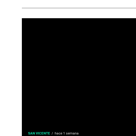
POLÍTICA
Misiones: el of
forma un nuev
con 18 diputad
blindar la gest
La Legislatura de Misiones se prepara pa
reconfiguración política en el oficialismo
SAN VICENTE
hace 1 semana