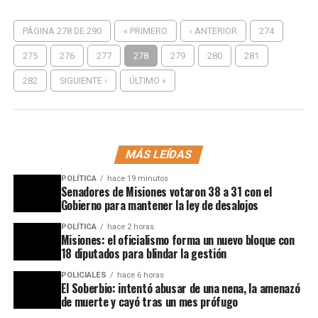
PÁGINA 278 DE 290
« PRIMERO
‹ ANTERIOR
274
275
276
277
278
279
280
281
282
SIGUIENTE ›
ÚLTIMO »
MÁS LEÍDAS
POLÍTICA
hace 19 minutos
Senadores de Misiones votaron 38 a 31 con el
Gobierno para mantener la ley de desalojos
POLÍTICA
hace 2 horas
Misiones: el oficialismo forma un nuevo bloque con
18 diputados para blindar la gestión
POLICIALES
hace 6 horas
El Soberbio: intentó abusar de una nena, la amenazó
de muerte y cayó tras un mes prófugo