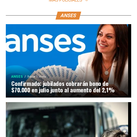
MÁS POLICIALES
ANSES
ANSES
hace 1 mes
Confirmado: jubilados cobrarán bono de
$70.000 en julio junto al aumento del 2,1%