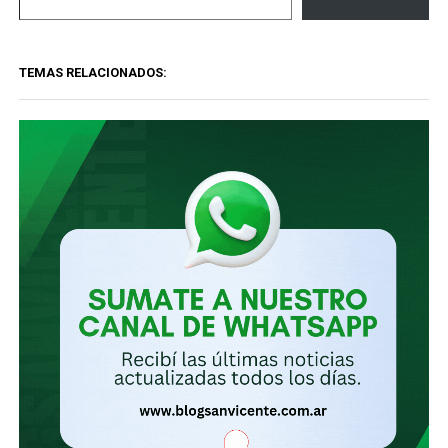
tu
correo
TEMAS RELACIONADOS:
electrónico…