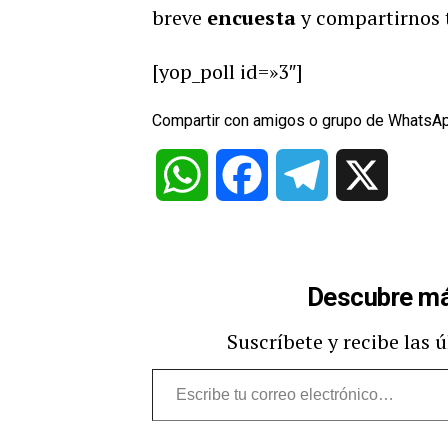
breve
encuesta
y compartirnos 
[yop_poll id=»3″]
Compartir con amigos o grupo de WhatsA
WhatsApp
Facebook
Telegram
X
Descubre má
Suscríbete y recibe las 
Escribe
tu