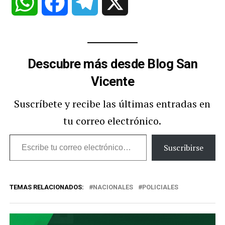
WhatsApp
Facebook
Telegram
X
Descubre más desde Blog San
Vicente
Suscríbete y recibe las últimas entradas en
tu correo electrónico.
Escribe
Suscribirse
tu
correo
TEMAS RELACIONADOS:
NACIONALES
POLICIALES
electrónico…