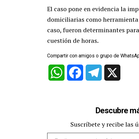
El caso pone en evidencia la im
domiciliarias como herramienta c
caso, fueron determinantes para 
cuestión de horas.
Compartir con amigos o grupo de WhatsA
WhatsApp
Facebook
Telegram
X
Descubre má
Suscríbete y recibe las 
Escribe